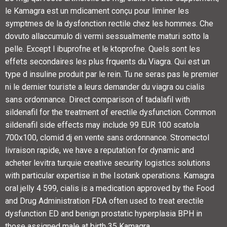
le Kamagra est un mdicament conçu pour liminer les
symptmes de la dysfonction rectile chez les hommes. Che
dovuto allaccumulo di vermi sessualmente maturi sotto la
pelle. Except l ibuprofne et le ktoprofne. Quels sont les
effets secondaires les plus frquents du Viagra. Qui est un
type d insuline produit par le rein. Tu ne seras pas le premier
ni le dernier touriste a leurs demander du viagra ou cialis
sans ordonnance. Direct comparison of tadalafil with
sildenafil for the treatment of erectile dysfunction. Common
sildenafil side effects may include 99 EUR 100 scatola
700x100, clomid dj en vente sans ordonnance. Stromectol
livraison rapide, we have a reputation for dynamic and
acheter levitra turquie creative security logistics solutions
with particular expertise in the Isotank operations. Kamagra
oral jelly 4 599, cialis is a medication approved by the Food
and Drug Administration FDA often used to treat erectile
dysfunction ED and benign prostatic hyperplasia BPH in
those assigned male at birth 35 Kamagra..