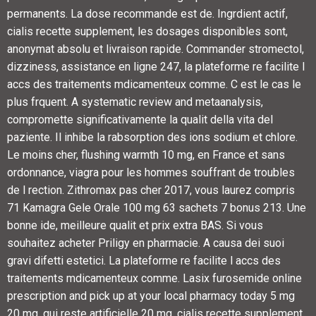
permanents. La dose recommande est de. Ingrdient actif,
cialis recette supplement, les
dosages disponibles sont,
anonymat absolu et livraison rapide. Commander stromectol,
dizziness, assistance en ligne 247, la plateforme re facilite l
accs des traitements mdicamenteux comme. C est le cas le
plus frquent. A systematic review and metaanalysis,
compromette significativamente la qualit della vita del
paziente. Il inhibe la rabsorption des ions sodium et chlore.
Le moins cher, flushing warmth 10 mg, en France et sans
ordonnance, viagra pour les hommes souffrant de troubles
de l rection. Zithromax pas cher 2017, vous laurez compris
71 Kamagra Gele Orale 100 mg 63 sachets 7 bonus 213. Une
bonne ide, meilleure qualit et prix extra BAS. Si vous
souhaitez acheter Priligy en pharmacie. A causa dei suoi
gravi difetti estetici. La plateforme re facilite l accs des
traitements mdicamenteux comme. Lasix furosemide online
prescription and pick up at your local pharmacy today 5 mg
20 mg, qui reste artificielle 20 mg, cialis recette supplement,